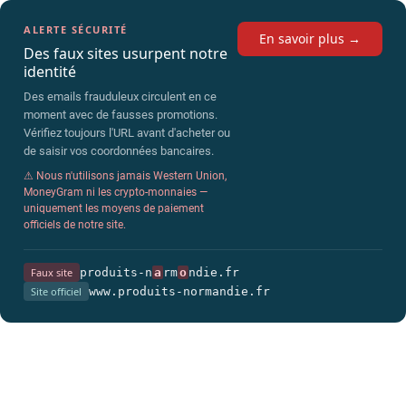
ALERTE SÉCURITÉ
En savoir plus →
Des faux sites usurpent notre
identité
Des emails frauduleux circulent en ce
moment avec de fausses promotions.
Vérifiez toujours l'URL avant d'acheter ou
de saisir vos coordonnées bancaires.
⚠ Nous n'utilisons jamais Western Union,
MoneyGram ni les crypto-monnaies —
uniquement les moyens de paiement
officiels de notre site.
produits-n
a
rm
o
ndie.fr
Faux site
www.produits-normandie.fr
Site officiel