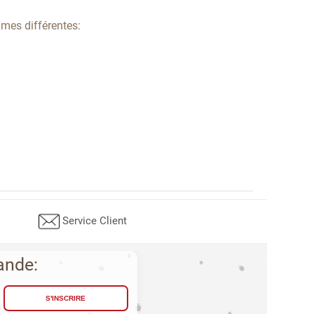
umes différentes:
Service Client
e
ande:
S'INSCRIRE