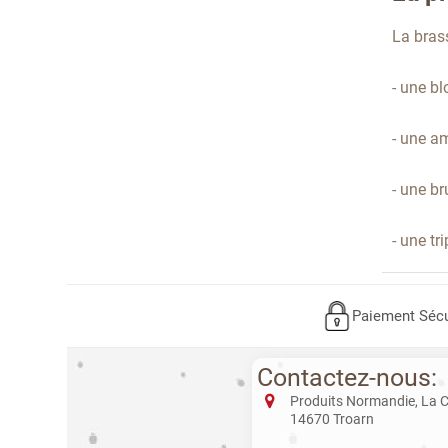
La brass
- une bl
- une am
- une br
- une tr
Paiement Sécu
Contactez-nous:
Produits Normandie, La 
14670 Troarn