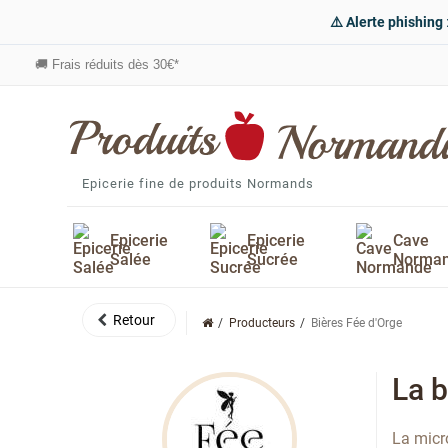
⚠️ Alerte phishing
🚚
Frais réduits dès 30€*
Epicerie fine de produits Normands
Epicerie
Epicerie
Cave
Salée
Sucrée
Norma
Producteurs
Bières Fée d'Orge
La b
La micr