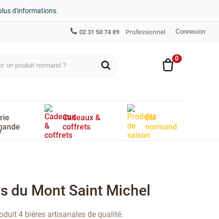
plus d'informations.
Professionnel
Connexion
02 31 50 74 89
0
rie
Cadeaux &
Été
mande
coffrets
normand
ès du Mont Saint Michel
duit 4 bières artisanales de qualité.