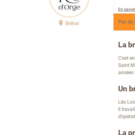
En savoir
Pas de 
Bréhal
La b
C'est e
Saint Mi
années e
Un b
Léo Loi
Il trava
d’opéra
La p