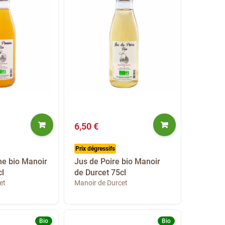
6,50 €
Prix dégressifs
e bio Manoir
Jus de Poire bio Manoir
cl
de Durcet 75cl
et
Manoir de Durcet
Bio
Bio