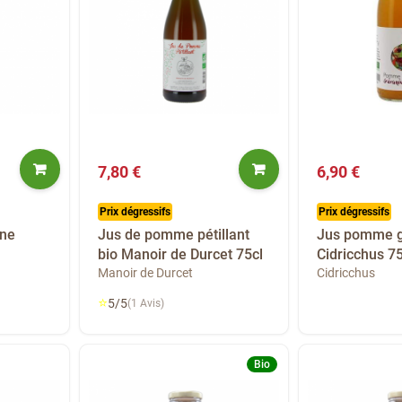
7,80 €
6,90 €
Prix dégressifs
Prix dégressifs
ne
Jus de pomme pétillant
Jus pomme 
bio Manoir de Durcet 75cl
Cidricchus 75
Manoir de Durcet
Cidricchus
⭐
5/5
(1 Avis)
Bio