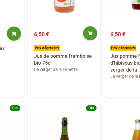
6,50 €
6,50 €
ire
Prix dégressifs
Prix dégressifs
Jus de pomme framboise
Jus pomme f
bio 75cl
d'hibiscus bi
Le verger de la reinette
verger de la..
Le verger de la 
Bio
Bio