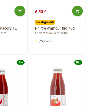
6,50 €
Prix dégressifs
 Pacory 1L
Philtre d'amour bio 75cl
maux
Le verger de la reinette
⭐
5/5
(1 Avis)
Bio
Bio