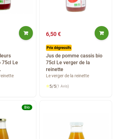
6,50 €
Prix dégressifs
leurs
Jus de pomme cassis bio
o 75cl Le
75cl Le verger de la
.
reinette
reinette
Le verger de la reinette
⭐
5/5
(1 Avis)
Bio