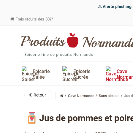
⚠️ Alerte phishing
🚚
Frais réduits dès 30€*
Epicerie fine de produits Normands
Epicerie
Epicerie
Cave
Salée
Sucrée
Norma
Cave Normande
Sans alcools
Jus 
Jus de pommes et poir