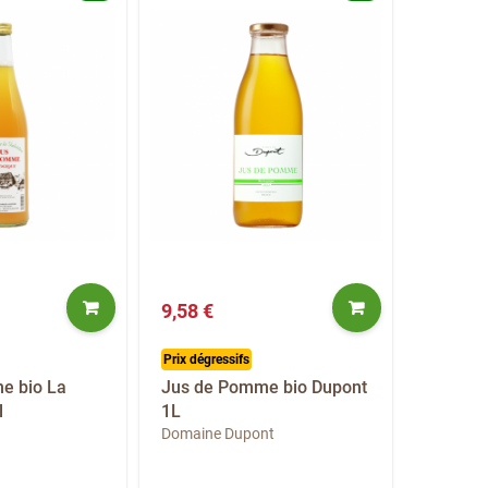
9,58 €
Prix dégressifs
e bio La
Jus de Pomme bio Dupont
l
1L
Domaine Dupont