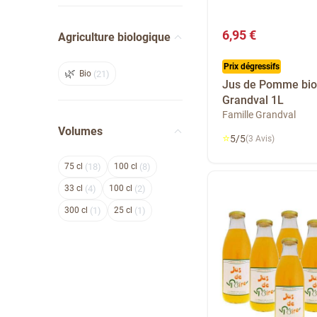
6,95 €
Agriculture biologique
Prix dégressifs
Bio
21
Jus de Pomme bio
Grandval 1L
Famille Grandval
Volumes
⭐
5/5
(3 Avis)
75
18
100
8
33
4
100
2
300
1
25
1