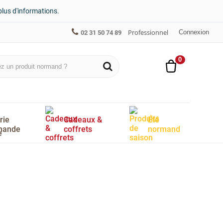
plus d'informations.
Professionnel
Connexion
02 31 50 74 89
0
rie
Cadeaux &
Été
mande
coffrets
normand