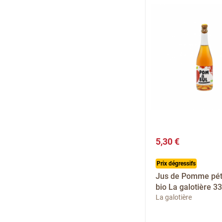
5,30 €
Prix dégressifs
Jus de Pomme péti
bio La galotière 33
La galotière