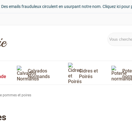
: Des emails frauduleux circulent en usurpant notre nom. Cliquez ici pour 
Calvados
Cidres et
Pote
nde
Normands
Poirés
nor
de pommes et poires
es