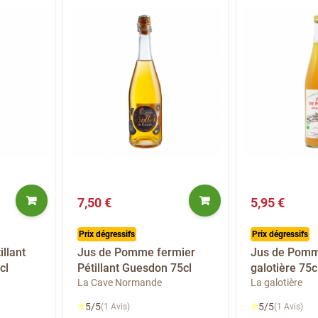
7,50 €
5,95 €
Prix dégressifs
Prix dégressifs
llant
Jus de Pomme fermier
Jus de Pomm
cl
Pétillant Guesdon 75cl
galotière 75c
La Cave Normande
La galotière
⭐
⭐
5/5
5/5
(1 Avis)
(1 Avis)