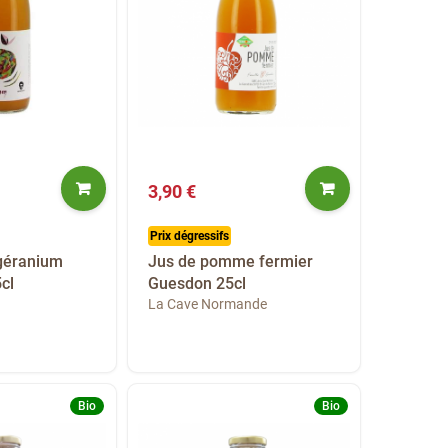
3,90 €
Prix dégressifs
géranium
Jus de pomme fermier
cl
Guesdon 25cl
La Cave Normande
Bio
Bio