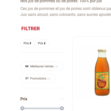
Nos jus de pommes ou de poires: 100% pur jus
Ces jus de pommes et jus de poires sont obtenus p
Jus sans alcool, sans colorants, sans sucres ajoutés,
FILTRER
Prix ⬇️
Prix ⬆️
Meilleures Ventes
3
Promotions
2
Prix