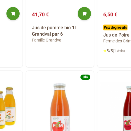
41,70 €
6,50 €
Jus de pomme bio 1L
Prix dégressifs
Grandval par 6
Jus de Poire
Famille Grandval
Ferme des Gri
⭐
5/5
(1 Avis)
Bio