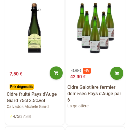
45,00 €
-6%
7,50 €
42,30 €
Cidre Galotière fermier
Prix dégressifs
demi-sec Pays d'Auge par
Cidre fruité Pays d'Auge
6
Giard 75cl 3.5%vol
La galotière
Calvados Michèle Giard
⭐
4/5
(2 Avis)