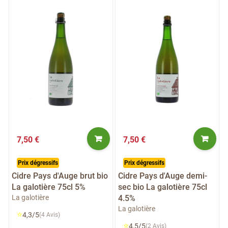
7,50 €
7,50 €
Prix dégressifs
Prix dégressifs
Cidre Pays d'Auge brut bio
Cidre Pays d'Auge demi-
La galotière 75cl 5%
sec bio La galotière 75cl
La galotière
4.5%
La galotière
⭐
4,3/5
(4 Avis)
⭐
4,5/5
(2 Avis)