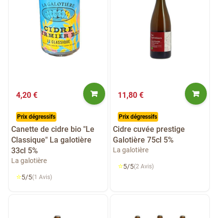
4,20 €
11,80 €
Prix dégressifs
Prix dégressifs
Canette de cidre bio "Le
Cidre cuvée prestige
Classique" La galotière
Galotière 75cl 5%
33cl 5%
La galotière
La galotière
⭐
5/5
(2 Avis)
⭐
5/5
(1 Avis)