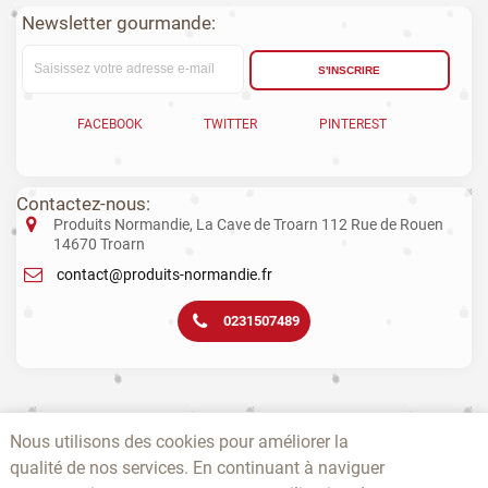
Newsletter gourmande:
S'INSCRIRE
FACEBOOK
TWITTER
PINTEREST
Contactez-nous:
Produits Normandie, La Cave de Troarn 112 Rue de Rouen
14670 Troarn
contact@produits-normandie.fr
0231507489
La vente d'alcool aux mineurs est interdite. L’abus d’alcool est dangereux
Nous utilisons des cookies pour améliorer la
pour la santé. La consommation de boissons alcoolisées pendant la
grossesse, même en faible quantité, peut avoir des conséquences
qualité de nos services. En continuant à naviguer
graves sur la santé de l’enfant.