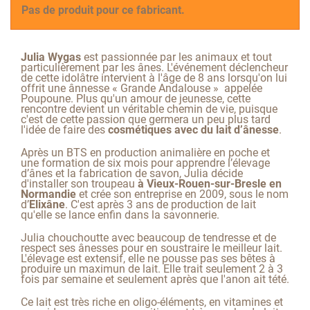
Pas de produit pour ce fabricant.
Julia Wygas
est passionnée par les animaux et tout
particulièrement par les ânes. L'événement déclencheur
de cette idolâtre intervient à l'âge de 8 ans lorsqu'on lui
offrit une ânnesse « Grande Andalouse » appelée
Poupoune. Plus qu'un amour de jeunesse, cette
rencontre devient un véritable chemin de vie, puisque
c'est de cette passion que germera un peu plus tard
l'idée de faire des
cosmétiques avec du lait d’ânesse
.
Après un BTS en production animalière en poche et
une formation de six mois pour apprendre l’élevage
d’ânes et la fabrication de savon, Julia décide
d'installer son troupeau
à Vieux-Rouen-sur-Bresle en
Normandie
et crée son entreprise en 2009, sous le nom
d’
Elixâne
. C'est après 3 ans de production de lait
qu'elle se lance enfin dans la savonnerie.
Julia chouchoutte avec beaucoup de tendresse et de
respect ses ânesses pour en soustraire le meilleur lait.
L'élevage est extensif, elle ne pousse pas ses bêtes à
produire un maximun de lait. Elle trait seulement 2 à 3
fois par semaine et seulement après que l'anon ait tété.
Ce
lait
est
très riche en
oligo-éléments
, en
vitamines
et