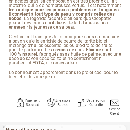
en
acides gras
,
sa composition est
très
proche du lait
maternel
qui a de nombreuses vertus.
Il est notamment
très indiqué pour les peaux à problèmes et fatiguées
.
Il
convient à tout type de peau y compris celles des
bébés
.
La légende raconte d'ailleurs que Cléopatre
prenait des bains quotidiens de lait d'ânesse pour
entretenir la jeunesse de sa peau.
C'est ce
lait frais que Julia incorpore dans sa machine
à savon qu'elle enrichie de beurre de karité bio et
mélange
d'huiles essentielles ou d'extraits de fruits
pour le parfumer. Les
savons
de chez
Elixâne
sont
100 % naturel
, fabriqués sans huile de palme, avec une
base de savon coco colza et ne contiennent ni
paraben, ni EDTA, ni conservateur.
Le bonheur est apparement dans le pré et ceci pour le
bien-être de votre peau.
Paiement
Livraison
Satisfaction
Sécurisé
Rapide
Garantie
Service
Client
Newsletter gourmande: