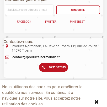
S'INSCRIRE
FACEBOOK
TWITTER
PINTEREST
Contactez-nous:
Produits Normandie, La Cave de Troarn 112 Rue de Rouen
14670 Troarn
contact@produits-normandie.fr
0231507489
La vente d'alcool aux mineurs est interdite. L’abus d’alcool est dangereux
Nous utilisons des cookies pour améliorer la
pour la santé. La consommation de boissons alcoolisées pendant la
qualité de nos services. En continuant à
grossesse, même en faible quantité, peut avoir des conséquences
graves sur la santé de l’enfant.
naviguer sur notre site, vous acceptez notre
utilisation des cookies.
-
-
-
-
-
-
A PROPOS
CONTACTEZ-NOUS
NOUVEAUTÉS
TOPS
PRODUCTEURS
CGV