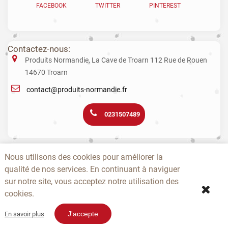
FACEBOOK
TWITTER
PINTEREST
Contactez-nous:
Produits Normandie, La Cave de Troarn 112 Rue de Rouen
14670 Troarn
contact@produits-normandie.fr
0231507489
La vente d'alcool aux mineurs est interdite. L’abus d’alcool est dangereux
Nous utilisons des cookies pour améliorer la
pour la santé. La consommation de boissons alcoolisées pendant la
qualité de nos services. En continuant à naviguer
grossesse, même en faible quantité, peut avoir des conséquences
graves sur la santé de l’enfant.
sur notre site, vous acceptez notre utilisation des
cookies.
-
-
-
-
-
-
A PROPOS
CONTACTEZ-NOUS
NOUVEAUTÉS
TOPS
PRODUCTEURS
CGV
-
-
SITEMAP
EPICERIE NOËL
J'accepte
En savoir plus