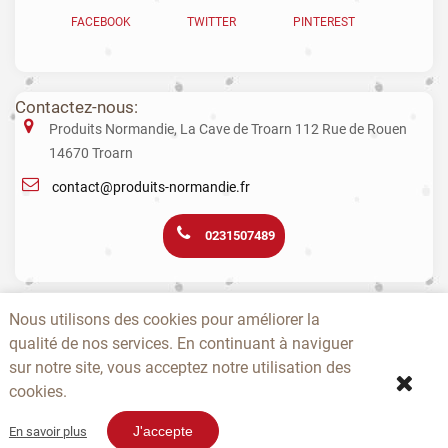
FACEBOOK
TWITTER
PINTEREST
Contactez-nous:
Produits Normandie, La Cave de Troarn 112 Rue de Rouen
14670 Troarn
contact@produits-normandie.fr
0231507489
La vente d'alcool aux mineurs est interdite. L’abus d’alcool est dangereux
Nous utilisons des cookies pour améliorer la
pour la santé. La consommation de boissons alcoolisées pendant la
qualité de nos services. En continuant à naviguer
grossesse, même en faible quantité, peut avoir des conséquences
graves sur la santé de l’enfant.
sur notre site, vous acceptez notre utilisation des
cookies.
-
-
-
-
-
-
A PROPOS
CONTACTEZ-NOUS
NOUVEAUTÉS
TOPS
PRODUCTEURS
CGV
-
-
SITEMAP
EPICERIE NOËL
J'accepte
En savoir plus