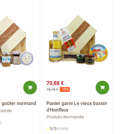
70,88 €
58,08 
78,76 €
64,54 €
-10%
i goûter normand
Panier garni Le vieux bassin
Panier
d'Honfleur
du Cal
mandie
Produits-Normandie
Produit
)
⭐
⭐
5/5
5/5
(4 Avis)
(1 