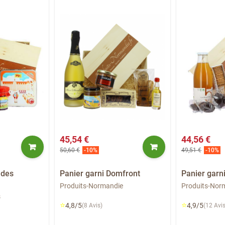
45,54 €
44,56 €
50,60 €
49,51 €
-10%
-10%
ades
Panier garni Domfront
Panier garn
Produits-Normandie
Produits-Nor
s
⭐
⭐
4,8/5
4,9/5
(8 Avis)
(12 Avis