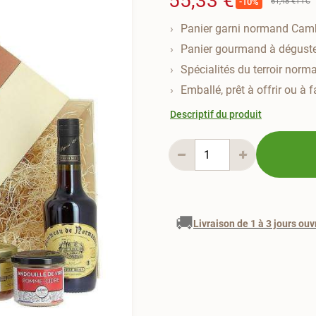
55,33 €
61,48 €
TTC
-10%
Panier garni normand Cam
Panier gourmand à déguste
Spécialités du terroir norm
Emballé, prêt à offrir ou à 
Descriptif du produit
🚚
Livraison de 1 à 3 jours ouv