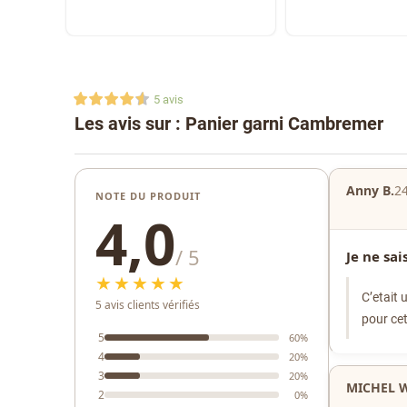
5
avis
Les avis sur : Panier garni Cambremer
Anny B.
2
NOTE DU PRODUIT
4,0
/ 5
Je ne sai
★★★★★
C’etait 
5 avis clients vérifiés
pour cet
5
60%
4
20%
3
20%
MICHEL W
2
0%