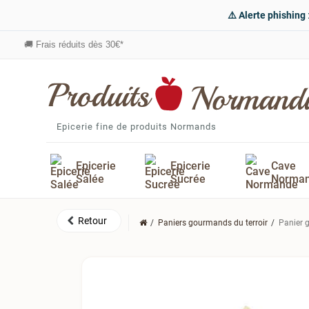
⚠️ Alerte phishing
🚚
Frais réduits dès 30€*
Epicerie fine de produits Normands
Epicerie
Epicerie
Cave
Salée
Sucrée
Norma
Paniers gourmands du terroir
Panier 