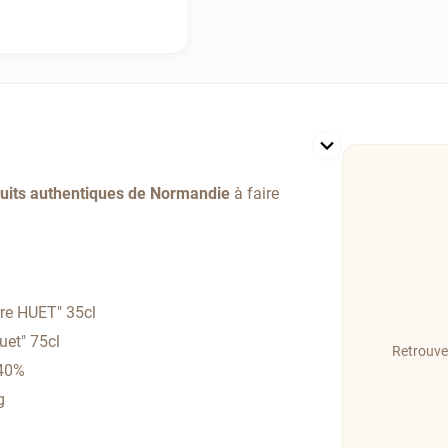
uits authentiques de Normandie
à faire
re HUET" 35cl
uet" 75cl
Retrouve
 40%
g