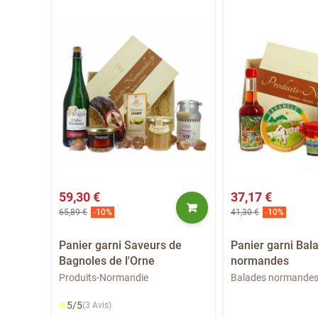
59,30 €
37,17 €
65,89 €
41,30 €
-10%
-10%
ie
Panier garni Saveurs de
Panier garni Bal
Bagnoles de l'Orne
normandes
Produits-Normandie
Balades normande
⭐
5/5
(3 Avis)