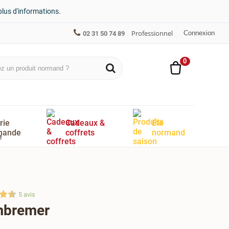
plus d'informations.
Professionnel
Connexion
02 31 50 74 89
0
rie
Cadeaux &
Été
mande
coffrets
normand
5
avis
mbremer