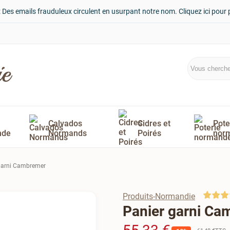
: Des emails frauduleux circulent en usurpant notre nom. Cliquez ici pour 
Calvados
Cidres et
Pote
nde
Normands
Poirés
nor
garni Cambremer
Produits-Normandie
Panier garni Ca