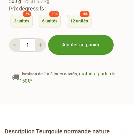
500 g
25,81 €
/ kg
Prix dégressifs :
-5%
-10%
-15%
3
unités
6
unités
12
unités
Ajouter au panier
, gratuit à partir de
Livraison de 1 à 3 jours ouvrés
🚚
150€*
Description Teurgoule normande nature