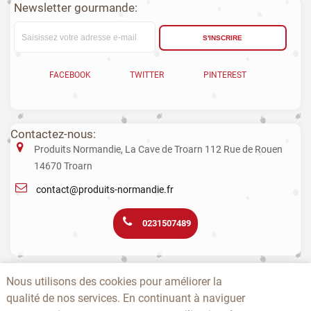
Newsletter gourmande:
S'INSCRIRE
FACEBOOK
TWITTER
PINTEREST
Contactez-nous:
Produits Normandie, La Cave de Troarn 112 Rue de Rouen
14670 Troarn
contact@produits-normandie.fr
0231507489
La vente d'alcool aux mineurs est interdite. L’abus d’alcool est dangereux
Nous utilisons des cookies pour améliorer la
pour la santé. La consommation de boissons alcoolisées pendant la
qualité de nos services. En continuant à naviguer
grossesse, même en faible quantité, peut avoir des conséquences
graves sur la santé de l’enfant.