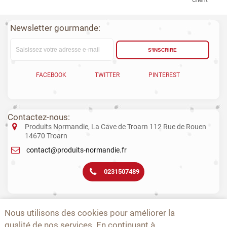
Client
Newsletter gourmande:
S'INSCRIRE
FACEBOOK
TWITTER
PINTEREST
Contactez-nous:
Produits Normandie, La Cave de Troarn 112 Rue de Rouen
14670 Troarn
contact@produits-normandie.fr
0231507489
La vente d'alcool aux mineurs est interdite. L’abus d’alcool est dangereux
Nous utilisons des cookies pour améliorer la
pour la santé. La consommation de boissons alcoolisées pendant la
qualité de nos services. En continuant à
grossesse, même en faible quantité, peut avoir des conséquences