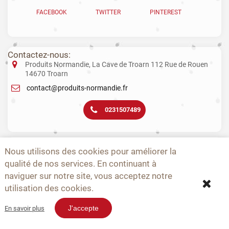
FACEBOOK
TWITTER
PINTEREST
Contactez-nous:
Produits Normandie, La Cave de Troarn 112 Rue de Rouen
14670 Troarn
contact@produits-normandie.fr
0231507489
La vente d'alcool aux mineurs est interdite. L’abus d’alcool est dangereux
Nous utilisons des cookies pour améliorer la
pour la santé. La consommation de boissons alcoolisées pendant la
qualité de nos services. En continuant à
grossesse, même en faible quantité, peut avoir des conséquences
graves sur la santé de l’enfant.
naviguer sur notre site, vous acceptez notre
utilisation des cookies.
-
-
-
-
-
-
A PROPOS
CONTACTEZ-NOUS
NOUVEAUTÉS
TOPS
PRODUCTEURS
CGV
-
-
SITEMAP
EPICERIE NOËL
J'accepte
En savoir plus