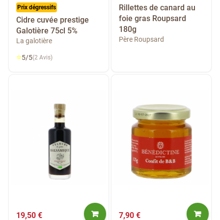
Rillettes de canard au
Prix dégressifs
foie gras Roupsard
Cidre cuvée prestige
180g
Galotière 75cl 5%
Père Roupsard
La galotière
⭐
5/5
(2 Avis)
19,50 €
7,90 €