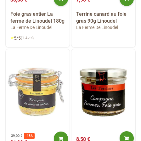
Foie gras entier La
Terrine canard au foie
ferme de Linoudel 180g
gras 90g Linoudel
La Ferme De Linoudel
La Ferme De Linoudel
⭐
5/5
(1 Avis)
39,00 €
-18%
8,50 €