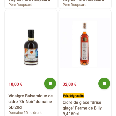
Père Roupsard
Père Roupsard
18,00 €
32,00 €
Vinaigre Balsamique de
Prix dégressifs
cidre "Or Noir" domaine
Cidre de glace "Brise
5D 20cl
glaçe" Ferme de Billy
Domaine 5D - cidrerie
9,4° 50cl