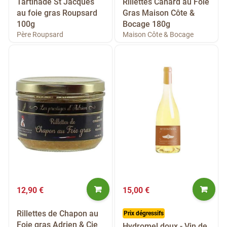
Tartinade St Jacques
Rillettes Canard au Foie
au foie gras Roupsard
Gras Maison Côte &
100g
Bocage 180g
Père Roupsard
Maison Côte & Bocage
12,90 €
15,00 €
Rillettes de Chapon au
Prix dégressifs
Foie gras Adrien & Cie
Hydromel doux - Vin de