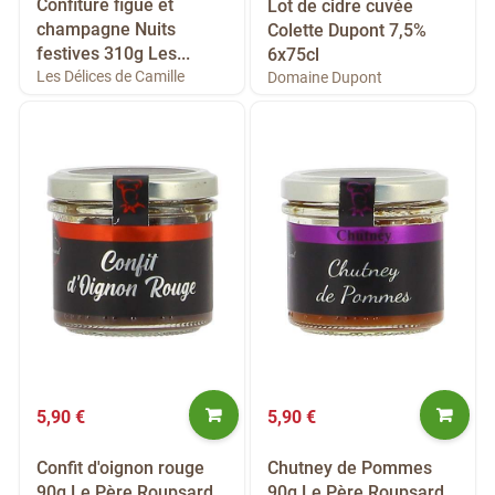
Confiture figue et
Lot de cidre cuvée
champagne Nuits
Colette Dupont 7,5%
festives 310g Les...
6x75cl
Les Délices de Camille
Domaine Dupont
5,90 €
5,90 €
Confit d'oignon rouge
Chutney de Pommes
90g Le Père Roupsard
90g Le Père Roupsard