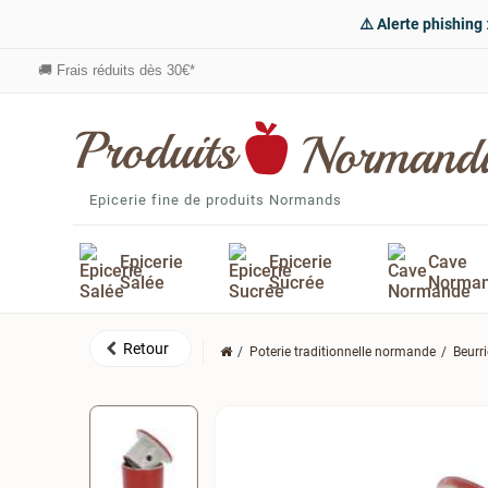
⚠️ Alerte phishing
🚚
Frais réduits dès 30€*
Epicerie fine de produits Normands
Epicerie
Epicerie
Cave
Salée
Sucrée
Norma
Poterie traditionnelle normande
Beurr