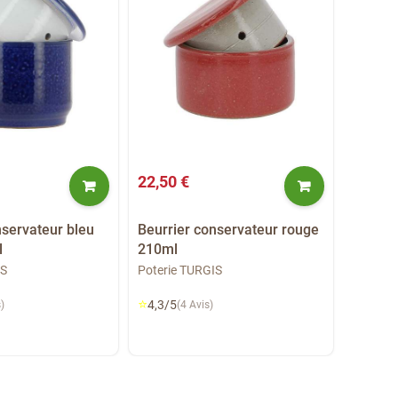
22,50 €
29,50 
nservateur bleu
Beurrier conservateur rouge
Beurri
l
210ml
500ml
IS
Poterie TURGIS
Poterie
⭐
⭐
4,3/5
4,3/5
)
(4 Avis)
(