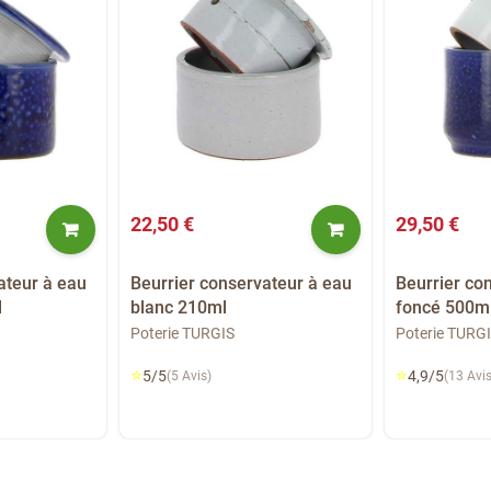
22,50 €
29,50 €
ateur à eau
Beurrier conservateur à eau
Beurrier co
l
blanc 210ml
foncé 500m
Poterie TURGIS
Poterie TURG
⭐
⭐
5/5
4,9/5
(5 Avis)
(13 Avis