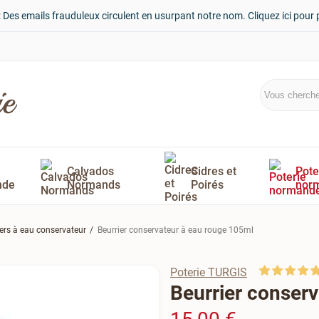
: Des emails frauduleux circulent en usurpant notre nom. Cliquez ici pour 
Calvados
Cidres et
Pote
nde
Normands
Poirés
nor
iers à eau conservateur
Beurrier conservateur à eau rouge 105ml
Poterie TURGIS
Beurrier conser