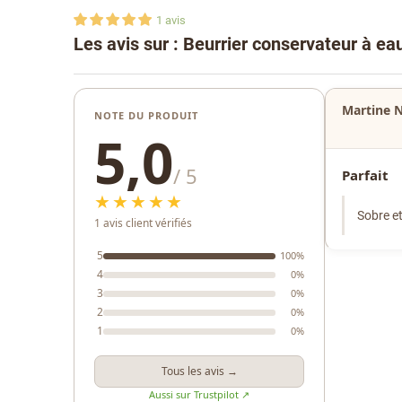
1
avis
Les avis sur : Beurrier conservateur à e
Martine N
NOTE DU PRODUIT
5,0
/ 5
Parfait
★★★★★
Sobre et
1 avis client vérifiés
5
100%
4
0%
3
0%
2
0%
1
0%
Tous les avis →
Aussi sur Trustpilot ↗