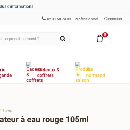
plus d'informations.
Professionnel
Connexion
02 31 50 74 89
0
rie
Cadeaux &
Été
mande
coffrets
normand
1
avis
vateur à eau rouge 105ml