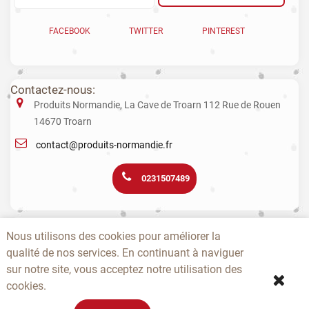
FACEBOOK
TWITTER
PINTEREST
Contactez-nous:
Produits Normandie, La Cave de Troarn 112 Rue de Rouen
14670 Troarn
contact@produits-normandie.fr
0231507489
La vente d'alcool aux mineurs est interdite. L’abus d’alcool est dangereux
Nous utilisons des cookies pour améliorer la
pour la santé. La consommation de boissons alcoolisées pendant la
qualité de nos services. En continuant à naviguer
grossesse, même en faible quantité, peut avoir des conséquences
graves sur la santé de l’enfant.
sur notre site, vous acceptez notre utilisation des
cookies.
-
-
-
-
-
-
A PROPOS
CONTACTEZ-NOUS
NOUVEAUTÉS
TOPS
PRODUCTEURS
CGV
-
-
SITEMAP
EPICERIE NOËL