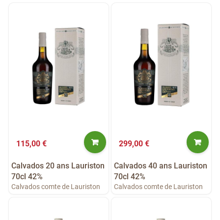
115,00 €
299,00 €
Calvados 20 ans Lauriston
Calvados 40 ans Lauriston
70cl 42%
70cl 42%
Calvados comte de Lauriston
Calvados comte de Lauriston