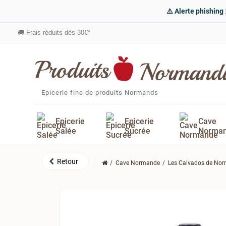
⚠️ Alerte phishing
🚚
Frais réduits dès 30€*
Epicerie fine de produits Normands
Epicerie
Epicerie
Cave
Salée
Sucrée
Norma
Cave Normande
Les Calvados de No