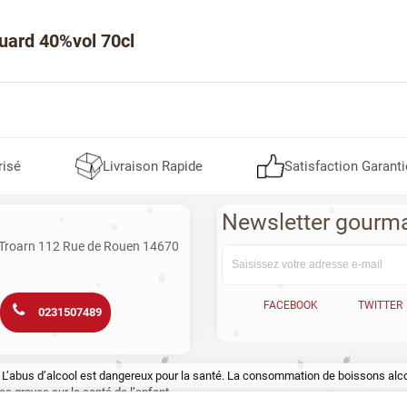
Huard 40%vol 70cl
risé
Livraison Rapide
Satisfaction Garanti
Newsletter gourm
 Troarn 112 Rue de Rouen 14670
FACEBOOK
TWITTER
0231507489
te. L’abus d’alcool est dangereux pour la santé. La consommation de boissons a
s graves sur la santé de l’enfant.