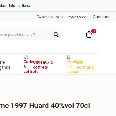
plus d'informations.
Professionnel
Connexion
02 31 50 74 89
0
rie
Cadeaux &
Été
mande
coffrets
normand
ime 1997 Huard 40%vol 70cl