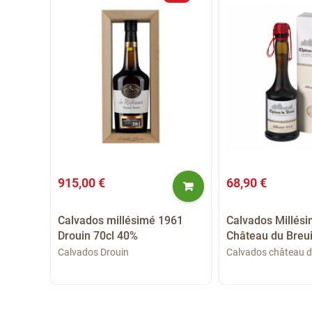
915,00 €
68,90 €
Calvados millésimé 1961
Calvados Millés
Drouin 70cl 40%
Château du Breui
971
Calvados Drouin
Calvados château d