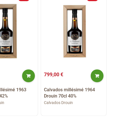
799,00 €
760,0
llésimé 1963
Calvados millésimé 1964
Calvad
 42%
Drouin 70cl 40%
Drouin
uin
Calvados Drouin
Calvado