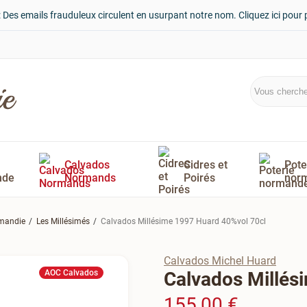
: Des emails frauduleux circulent en usurpant notre nom. Cliquez ici pour 
Calvados
Cidres et
Pote
nde
Normands
Poirés
nor
rmandie
Les Millésimés
Calvados Millésime 1997 Huard 40%vol 70cl
Calvados Michel Huard
AOC Calvados
Calvados Millés
155,00 €