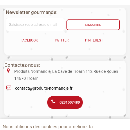
Newsletter gourmande:
S'INSCRIRE
FACEBOOK
TWITTER
PINTEREST
Contactez-nous:
Produits Normandie, La Cave de Troarn 112 Rue de Rouen
14670 Troarn
contact@produits-normandie.fr
0231507489
La vente d'alcool aux mineurs est interdite. L’abus d’alcool est dangereux
Nous utilisons des cookies pour améliorer la
pour la santé. La consommation de boissons alcoolisées pendant la