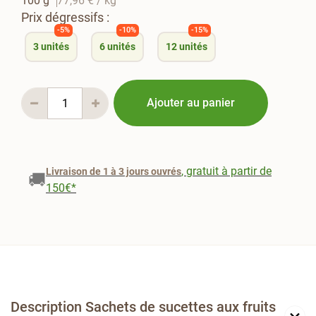
100 g
77,96 €
/ kg
Prix dégressifs :
-5%
-10%
-15%
3
unités
6
unités
12
unités
Ajouter au panier
, gratuit à partir de
Livraison de 1 à 3 jours ouvrés
🚚
150€*
Description Sachets de sucettes aux fruits