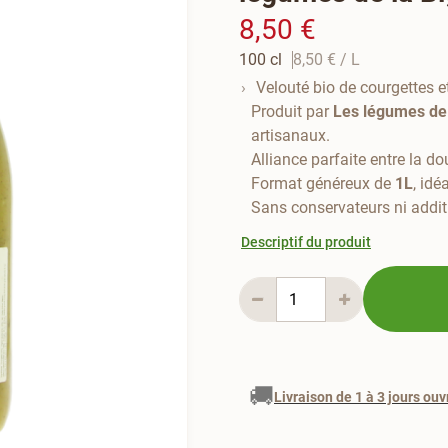
8,50 €
100 cl
8,50 €
/ L
Velouté bio de courgettes e
Produit par
Les légumes de 
artisanaux.
Alliance parfaite entre la do
Format généreux de
1L
, idé
Sans conservateurs ni additi
Descriptif du produit
🚚
Livraison de 1 à 3 jours ouv