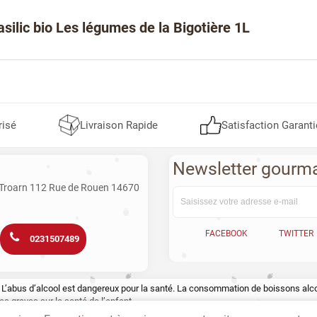
asilic bio Les légumes de la Bigotière 1L
risé
Livraison Rapide
Satisfaction Garanti
Newsletter gourm
 Troarn 112 Rue de Rouen 14670
FACEBOOK
TWITTER
0231507489
te. L’abus d’alcool est dangereux pour la santé. La consommation de boissons a
s graves sur la santé de l’enfant.