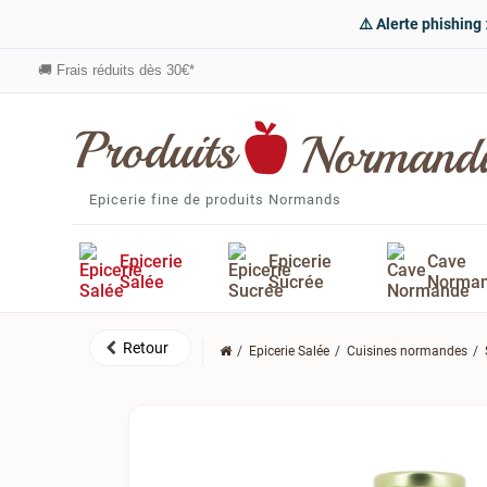
⚠️ Alerte phishing
🚚
Frais réduits dès 30€*
Epicerie fine de produits Normands
Epicerie
Epicerie
Cave
Salée
Sucrée
Norma
Epicerie Salée
Cuisines normandes