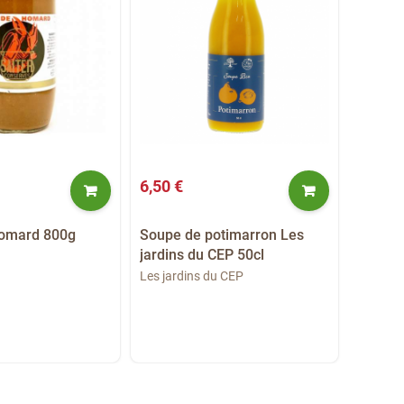
6,50 €
6,50 €
homard 800g
Soupe de potimarron Les
Soupes
jardins du CEP 50cl
jardin
Les jardins du CEP
Les jar