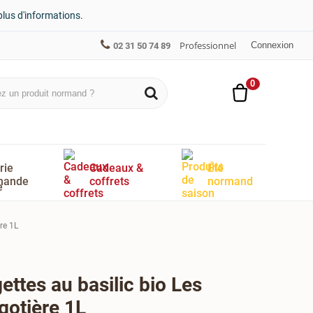
plus d'informations.
Professionnel
Connexion
02 31 50 74 89
0
rie
Cadeaux &
Été
mande
coffrets
normand
re 1L
ettes au basilic bio Les
gotière 1L