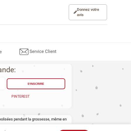
Donnez votre
avis
Service Client
e
ande:
S'INSCRIRE
PINTEREST
lcoolisées pendant la grossesse, même en