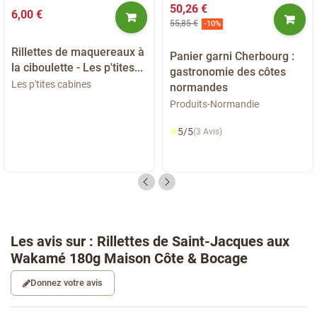
50,26 €
6,00 €
55,85 €
-10%
Rillettes de maquereaux à
Panier garni Cherbourg :
la ciboulette - Les p'tites...
gastronomie des côtes
Les p'tites cabines
normandes
Produits-Normandie
⭐
5/5
(3 Avis)
Les avis sur : Rillettes de Saint-Jacques aux
Wakamé 180g Maison Côte & Bocage
Donnez votre avis