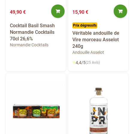
49,90 €
15,90 €
Cocktail Basil Smash
Prix dégressifs
Normandie Cocktails
Véritable andouille de
70cl 26,6%
Vire morceau Asselot
Normandie Cocktails
240g
Andouille Asselot
⭐
4,4/5
(25 Avis)