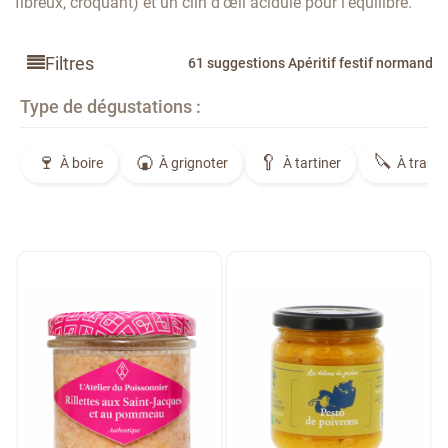
fibreux, croquant) et un clin d’œil acidulé pour l’équilibre.
Filtres
61 suggestions Apéritif festif normand
Type de dégustations :
À boire
À grignoter
À tartiner
À tranc