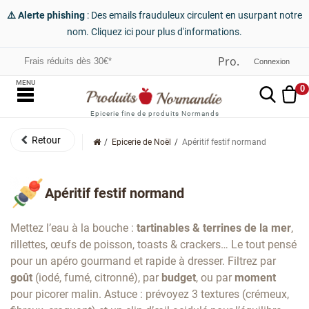
⚠️ Alerte phishing
: Des emails frauduleux circulent en usurpant notre
nom. Cliquez ici pour plus d'informations.
Frais réduits dès 30€*
Connexion
MENU
0
Epicerie fine de produits Normands
Epicerie de Noël
Apéritif festif normand
Apéritif festif normand
Mettez l’eau à la bouche :
tartinables & terrines de la mer
,
rillettes, œufs de poisson, toasts & crackers… Le tout pensé
pour un apéro gourmand et rapide à dresser. Filtrez par
goût
(iodé, fumé, citronné), par
budget
, ou par
moment
pour picorer malin. Astuce : prévoyez 3 textures (crémeux,