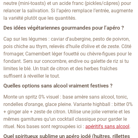
neutre (mini-toasts) et un acide franc (pickles/câpres) pour
relancer la salivation. Si l’apéro remplace l’entrée, augmente
la variété plutôt que les quantités.
Des idées végétariennes gourmandes pour l’apéro ?
Cap sur les légumes : caviar d’aubergine, pesto de poivron,
pois chiche au thym, relevés d’huile d’olive et de zeste. Côté
fromager, Camembert léger fouetté ou chèvre-figues pour le
fondant. Sers sur concombre, endive ou galette de riz si tu
limites le blé. Un trait de citron et des herbes fraîches
suffisent à réveiller le tout.
Quelles options sans alcool vraiment festives ?
Monte un spritz 0% visuel : base amère sans alcool, tonic,
rondelles d’orange, glace pleine. Variante highball : bitter 0%
+ ginger ale + zeste de citron. Utilise une jolie verrerie et les
mêmes garnitures qu’un cocktail classique pour garder le
rituel. Nos bases sont regroupées ici :
apéritifs sans alcool
.
Quel spiritueux sublime un apéro iodé (huîtres, rillettes