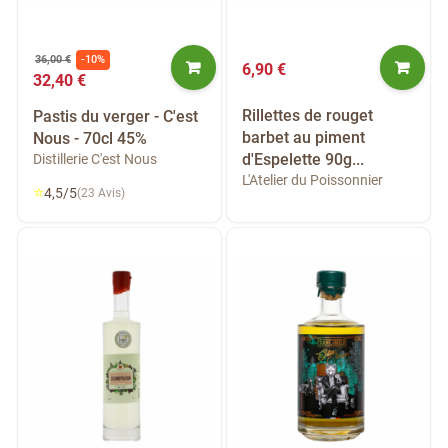
36,00 €
-10%
6,90 €
32,40 €
Rillettes de rouget
Pastis du verger - C'est
barbet au piment
Nous - 70cl 45%
d'Espelette 90g...
Distillerie C'est Nous
L'Atelier du Poissonnier
⭐
4,5/5
(23 Avis)