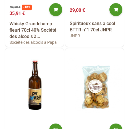
39,90 €
-10%
29,00 €
35,91 €
Spiritueux sans alcool
Whisky Grandchamp
BTTR n°1 70cl JNPR
fleuri 70cl 40% Société
JNPR
des alcools à...
Société des alcools à Papa