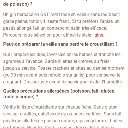
de poisson) ?
Un gin herbacé en G&T met l’iode en valeur sans lourdeur :
glace pleine, tonic vif, zeste franc. Si tu préfères l’anisé, un
pastis allongé fait un contrepoint salin très efficace.
Parcours notre sélection pour affiner le style :
gins
.
Peut-on préparer la veille sans perdre le croustillant ?
Oui : prépare les dips, lave/ciselez les herbes et tranche les
agrumes à l’avance. Garde rillettes et crèmes au frais
jusqu’au service. Toaste crackers et pitas au dernier moment
(ou 30 min avant puis refroidis sur grille) pour conserver le
croquant. Dresse juste avant de servir pour éviter l’humidité.
Quelles précautions allergènes (poisson, lait, gluten,
fruits à coque) ?
Vérifie la liste d’ingrédients sur chaque fiche. Sans gluten :
sers sur crudités, galettes de riz ou pains certifiés. Sans lait :
privilégie rillettes de poisson nature, dips végétaux et huiles
parfumées. Pour les fruits à coque, dresse des plateaux