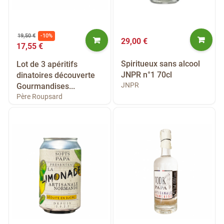
19,50 €
-10%
29,00 €
17,55 €
Spiritueux sans alcool
Lot de 3 apéritifs
JNPR n°1 70cl
dinatoires découverte
JNPR
Gourmandises...
Père Roupsard