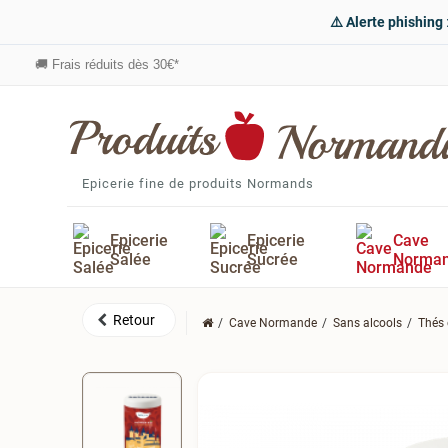
⚠️ Alerte phishing
🚚
Frais réduits dès 30€*
Epicerie fine de produits Normands
Epicerie
Epicerie
Cave
Salée
Sucrée
Norma
Cave Normande
Sans alcools
Thés 