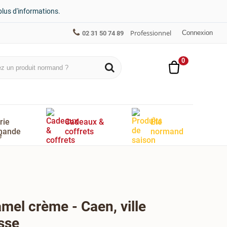
plus d'informations.
Professionnel
Connexion
02 31 50 74 89
0
rie
Cadeaux &
Été
mande
coffrets
normand
amel crème - Caen, ville
asse