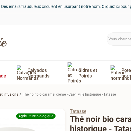
: Des emails frauduleux circulent en usurpant notre nom. Cliquez ici pour 
Calvados
Cidres et
Pote
nde
Normands
Poirés
nor
et infusions
Thé noir bio caramel crème - Caen, ville historique - Tatasse
Tatasse
Agriculture biologique
Thé noir bio car
historique - Tat