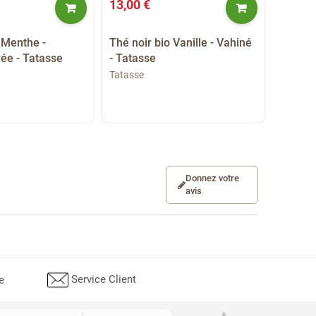
13,00 €
13,00 
 Menthe -
Thé noir bio Vanille - Vahiné
Rooibo
ée - Tatasse
- Tatasse
- Agru
Tatasse
Tatasse
Donnez votre
avis
Service Client
e