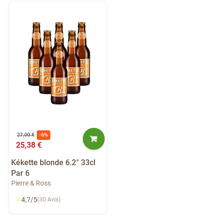
27,00 €
-6%
25,38 €
Kékette blonde 6.2° 33cl
Par 6
Pierre & Ross
⭐
4,7/5
(30 Avis)