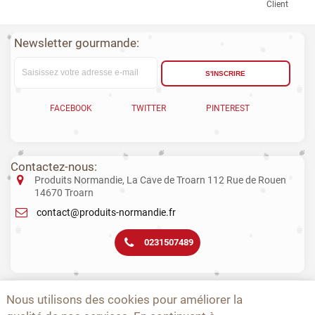
Client
Newsletter gourmande:
S'INSCRIRE
FACEBOOK
TWITTER
PINTEREST
Contactez-nous:
Produits Normandie, La Cave de Troarn 112 Rue de Rouen
14670 Troarn
contact@produits-normandie.fr
0231507489
La vente d'alcool aux mineurs est interdite. L’abus d’alcool est dangereux
Nous utilisons des cookies pour améliorer la
pour la santé. La consommation de boissons alcoolisées pendant la
grossesse, même en faible quantité, peut avoir des conséquences