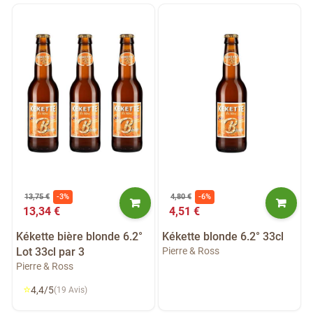
13,75 €
-3%
4,80 €
-6%
13,34 €
4,51 €
Kékette bière blonde 6.2°
Kékette blonde 6.2° 33cl
Lot 33cl par 3
Pierre & Ross
Pierre & Ross
⭐
4,4/5
(19 Avis)