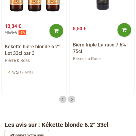
13,34 €
8,50 €
13,75 €
-3%
Bière triple La ruse 7.6%
Kékette bière blonde 6.2°
75cl
Lot 33cl par 3
Bières La Ruse
Pierre & Ross
⭐
4,4/5
(19 Avis)
Les avis sur : Kékette blonde 6.2° 33cl
Donnez votre avis