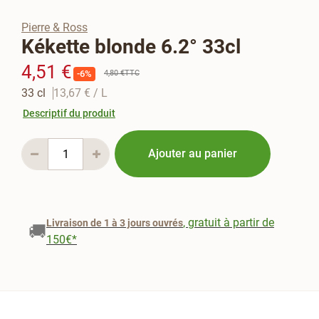
Pierre & Ross
Kékette blonde 6.2° 33cl
4,51 €
4,80 €
TTC
-6%
33 cl
13,67 €
/ L
Descriptif du produit
Ajouter au panier
, gratuit à partir de
Livraison de 1 à 3 jours ouvrés
🚚
150€*