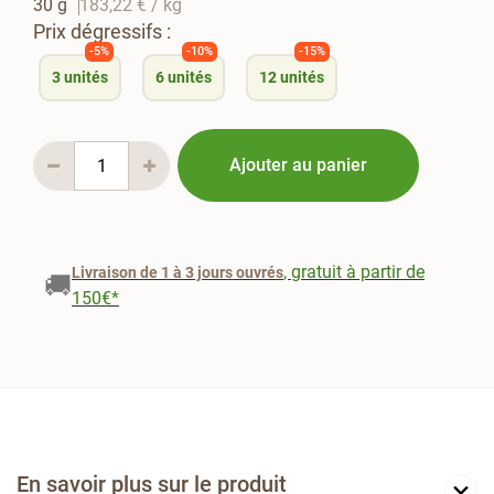
30 g
183,22 €
/ kg
Prix dégressifs :
-5%
-10%
-15%
3
unités
6
unités
12
unités
Ajouter au panier
, gratuit à partir de
Livraison de 1 à 3 jours ouvrés
🚚
150€*
En savoir plus sur le produit