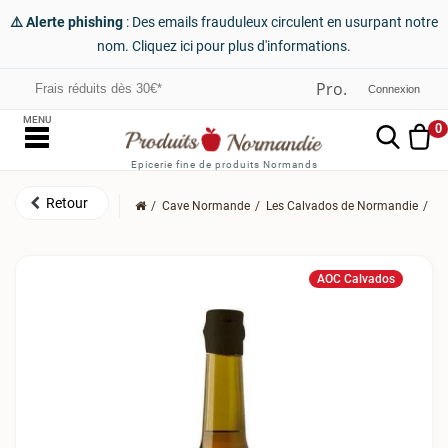
⚠️ Alerte phishing
: Des emails frauduleux circulent en usurpant notre
nom. Cliquez ici pour plus d'informations.
Frais réduits dès 30€*
Connexion
MENU
0
Epicerie fine de produits Normands
Cave Normande
Les Calvados de Normandie
Le
AOC Calvados