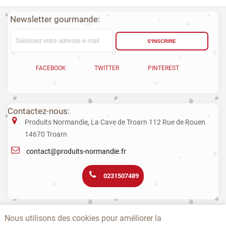
Newsletter gourmande:
S'INSCRIRE
FACEBOOK
TWITTER
PINTEREST
Contactez-nous:
Produits Normandie, La Cave de Troarn 112 Rue de Rouen
14670 Troarn
contact@produits-normandie.fr
0231507489
La vente d'alcool aux mineurs est interdite. L’abus d’alcool est dangereux
Nous utilisons des cookies pour améliorer la
pour la santé. La consommation de boissons alcoolisées pendant la