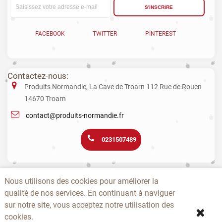
S'INSCRIRE
FACEBOOK
TWITTER
PINTEREST
Contactez-nous:
Produits Normandie, La Cave de Troarn 112 Rue de Rouen
14670 Troarn
contact@produits-normandie.fr
0231507489
La vente d'alcool aux mineurs est interdite. L’abus d’alcool est dangereux
Nous utilisons des cookies pour améliorer la
pour la santé. La consommation de boissons alcoolisées pendant la
qualité de nos services. En continuant à naviguer
grossesse, même en faible quantité, peut avoir des conséquences
graves sur la santé de l’enfant.
sur notre site, vous acceptez notre utilisation des
cookies.
-
-
-
-
-
-
A PROPOS
CONTACTEZ-NOUS
NOUVEAUTÉS
TOPS
PRODUCTEURS
CGV