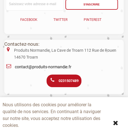
S'INSCRIRE
FACEBOOK
TWITTER
PINTEREST
Contactez-nous:
Produits Normandie, La Cave de Troarn 112 Rue de Rouen
14670 Troarn
contact@produits-normandie.fr
0231507489
La vente d'alcool aux mineurs est interdite. L’abus d’alcool est dangereux
Nous utilisons des cookies pour améliorer la
pour la santé. La consommation de boissons alcoolisées pendant la
grossesse, même en faible quantité, peut avoir des conséquences
qualité de nos services. En continuant à naviguer
graves sur la santé de l’enfant.
sur notre site, vous acceptez notre utilisation des
cookies.
-
-
-
-
-
-
A PROPOS
CONTACTEZ-NOUS
NOUVEAUTÉS
TOPS
PRODUCTEURS
CGV