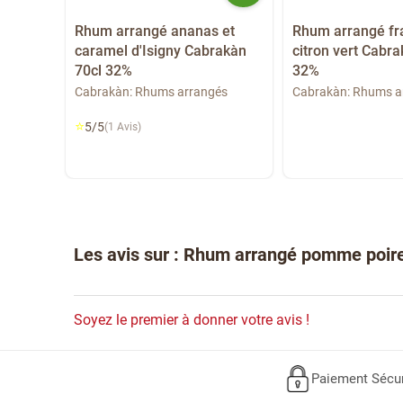
e
Rhum arrangé ananas et
Rhum arrangé fra
ociété
caramel d'Isigny Cabrakàn
citron vert Cabra
70cl 32%
32%
a
Cabrakàn: Rhums arrangés
Cabrakàn: Rhums a
⭐
5/5
(1 Avis)
Les avis sur : Rhum arrangé pomme poire
Soyez le premier à donner votre avis !
Paiement Sécu