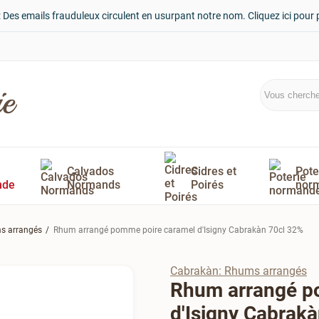
: Des emails frauduleux circulent en usurpant notre nom. Cliquez ici pour 
Calvados
Cidres et
Pote
nde
Normands
Poirés
nor
s arrangés
Rhum arrangé pomme poire caramel d'Isigny Cabrakàn 70cl 32%
Cabrakàn: Rhums arrangés
Rhum arrangé p
d'Isigny Cabrak