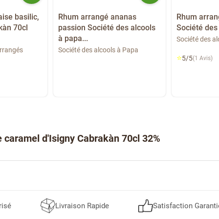
ise basilic,
Rhum arrangé ananas
Rhum arrang
kàn 70cl
passion Société des alcools
Société des 
à papa...
Société des a
rrangés
Société des alcools à Papa
⭐
5/5
(1 Avis)
 caramel d'Isigny Cabrakàn 70cl 32%
risé
Livraison Rapide
Satisfaction Garanti