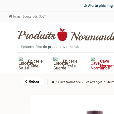
⚠️ Alerte phishing
🚚
Frais réduits dès 30€*
Epicerie fine de produits Normands
Epicerie
Epicerie
Cave
Salée
Sucrée
Norma
Cave Normande
Les arrangés
Rhum