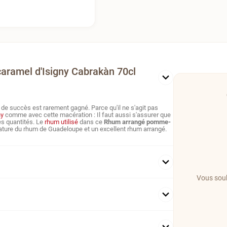
aramel d'Isigny Cabrakàn 70cl
ge de succès est rarement gagné.
Parce
qu
'il ne s'
agit pas
ny
comme avec cette macération : Il faut aussi s'
assurer que
es quantités. Le
rhum utilisé
dans ce
Rhum arrangé pomme-
gnature du rhum de Guadeloupe et un excellent rhum arrangé.
Vous souh