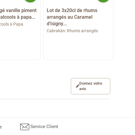
é vanille piment
Lot de 3x20cl de rhums
Rhum 
alcools à papa...
arrangés au Caramel
Sociét
d'Isigny...
35%...
lcools à Papa
Cabrakàn: Rhums arrangés
Société 
⭐
5/5
(1 
Donnez votre
avis
Service Client
e