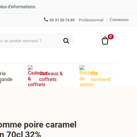
plus d'informations.
Professionnel
Connexion
02 31 50 74 89
0
rie
Cadeaux &
Été
mande
coffrets
normand
omme poire caramel
àn 70cl 32%