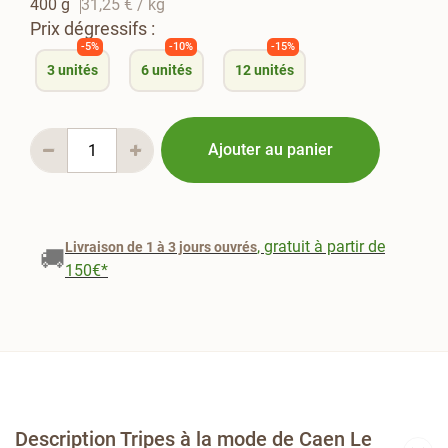
400 g
31,25 €
/ kg
Prix dégressifs :
-5%
-10%
-15%
3
unités
6
unités
12
unités
Ajouter au panier
, gratuit à partir de
Livraison de 1 à 3 jours ouvrés
🚚
150€*
Description Tripes à la mode de Caen Le