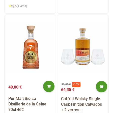
⭐
5/5
(1 Avis)
71,50 €
-10%
49,00 €
64,35 €
Pur Malt Bio La
Coffret Whisky Single
Distillerie de la Seine
Cask Finition Calvados
70cl 46%
+ 2 verres...