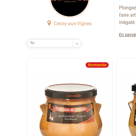
Plonge
faire ar
inégalé.
Cesny-aux-Vignes
En savoir
Tri
Normandie