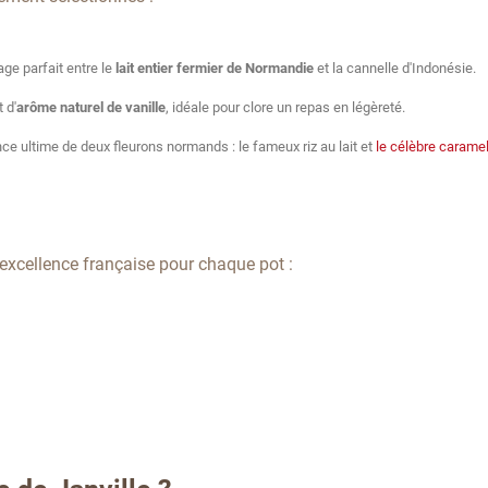
age parfait entre le
lait entier fermier de Normandie
et la cannelle d'Indonésie.
 d'
arôme naturel de vanille
, idéale pour clore un repas en légèreté.
iance ultime de deux fleurons normands : le fameux riz au lait et
le célèbre caramel
l'excellence française pour chaque pot :