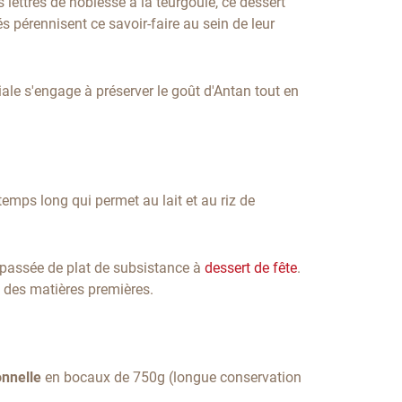
 lettres de noblesse à la teurgoule, ce dessert
 pérennisent ce savoir-faire au sein de leur
liale s'engage à préserver le goût d'Antan tout en
 temps long qui permet au lait et au riz de
 passée de plat de subsistance à
dessert de fête
.
é des matières premières.
onnelle
en bocaux de 750g (longue conservation