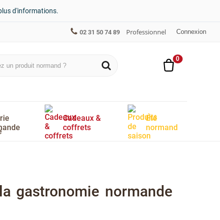
plus d'informations.
Professionnel
Connexion
02 31 50 74 89
0
rie
Cadeaux &
Été
mande
coffrets
normand
e la gastronomie normande