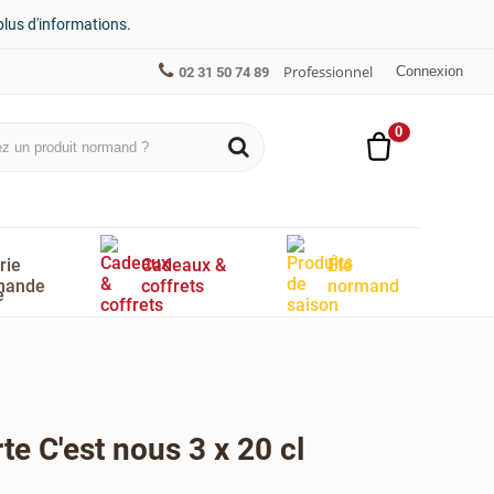
plus d'informations.
Professionnel
Connexion
02 31 50 74 89
0
rie
Cadeaux &
Été
mande
coffrets
normand
te C'est nous 3 x 20 cl