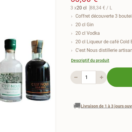
3 x
20 cl
88,34 €
/ L
Coffret découverte 3 boutei
20 cl Gin
20 cl Vodka
20 cl Liqueur de café Cold
C'est Nous distillerie artis
Descriptif du produit
🚚
Livraison de 1 à 3 jours ouv