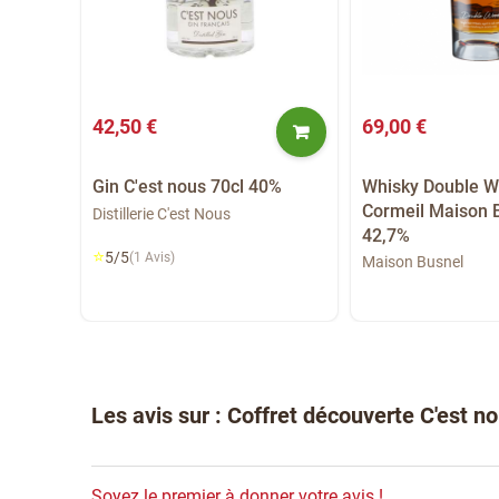
42,50 €
69,00 €
m
Gin C'est nous 70cl 40%
Whisky Double W
0cl
Cormeil Maison 
Distillerie C'est Nous
42,7%
il
⭐
5/5
(1 Avis)
Maison Busnel
Les avis sur : Coffret découverte C'est no
Soyez le premier à donner votre avis !