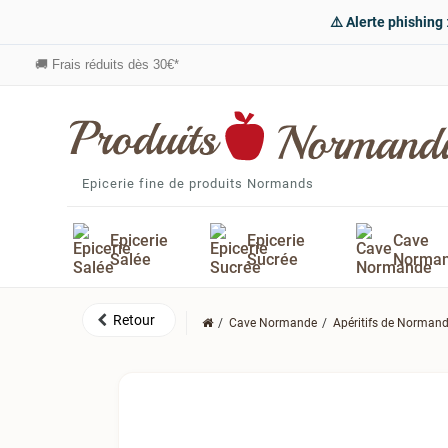
⚠️ Alerte phishing
🚚
Frais réduits dès 30€*
Epicerie fine de produits Normands
Epicerie
Epicerie
Cave
Salée
Sucrée
Norma
Cave Normande
Apéritifs de Normand