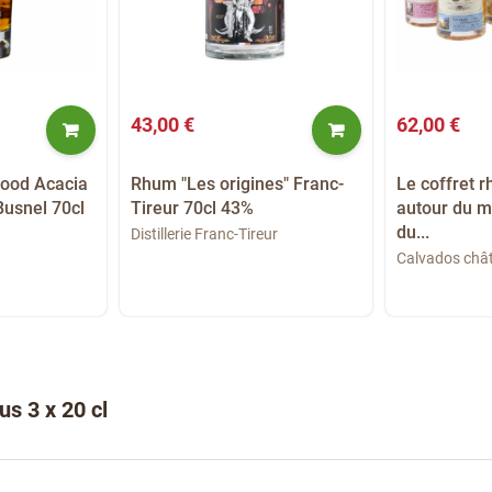
43,00 €
62,00 €
ood Acacia
Rhum "Les origines" Franc-
Le coffret 
Busnel 70cl
Tireur 70cl 43%
autour du 
du...
Distillerie Franc-Tireur
Calvados chât
us 3 x 20 cl