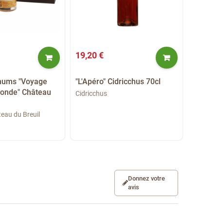
19,20 €
47,00 
rhums "Voyage
"L'Apéro" Cidricchus 70cl
Coffret
monde" Château
Sociét
Cidricchus
Société 
eau du Breuil
Donnez votre
avis