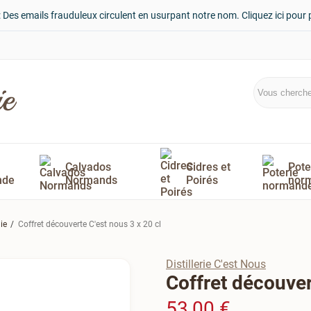
: Des emails frauduleux circulent en usurpant notre nom. Cliquez ici pour 
Calvados
Cidres et
Pote
nde
Normands
Poirés
nor
ie
Coffret découverte C'est nous 3 x 20 cl
Distillerie C'est Nous
Coffret découver
53,00 €