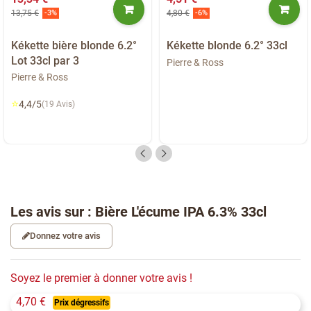
13,75 €
4,80 €
-3%
-6%
Kékette bière blonde 6.2°
Kékette blonde 6.2° 33cl
Lot 33cl par 3
Pierre & Ross
Pierre & Ross
⭐
4,4/5
(19 Avis)
Les avis sur : Bière L'écume IPA 6.3% 33cl
Donnez votre avis
Soyez le premier à donner votre avis !
4,70 €
Prix dégressifs