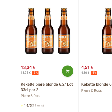
13,34 €
4,51 €
13,75 €
4,80 €
-3%
-6%
Kékette bière blonde 6.2° Lot
Kékette blonde 6
bio
33cl par 3
Pierre & Ross
Pierre & Ross
⭐
4,4/5
(19 Avis)