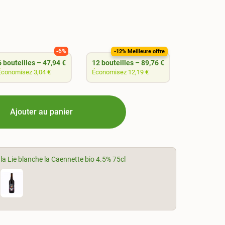
-6%
-12%
-12% Meilleure offre
6
bouteilles
–
47,94 €
12
bouteilles
–
89,76 €
Économisez 3,04 €
Économisez 12,19 €
Ajouter au panier
 la Lie blanche la Caennette bio 4.5% 75cl