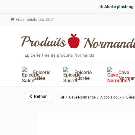
⚠️ Alerte phishing
🚚
Frais réduits dès 30€*
Epicerie fine de produits Normands
Epicerie
Epicerie
Cave
Salée
Sucrée
Norma
Cave Normande
Alcools doux
Bièr