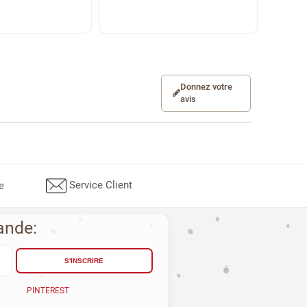
Donnez votre
avis
Service Client
e
ande:
S'INSCRIRE
PINTEREST