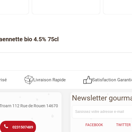
Caennette bio 4.5% 75cl
risé
Livraison Rapide
Satisfaction Garanti
Newsletter gourm
 Troarn 112 Rue de Rouen 14670
FACEBOOK
TWITTER
0231507489