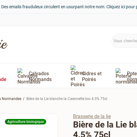
: Des emails frauduleux circulent en usurpant notre nom. Cliquez ici pour 
Calvados
Cidres et
Pote
nde
Normands
Poirés
nor
es Normandes
Bière de la Lie blanche la Caennette bio 4.5% 75cl
Brasserie de la lie
Agriculture biologique
Bière de la Lie 
4.5% 75cl