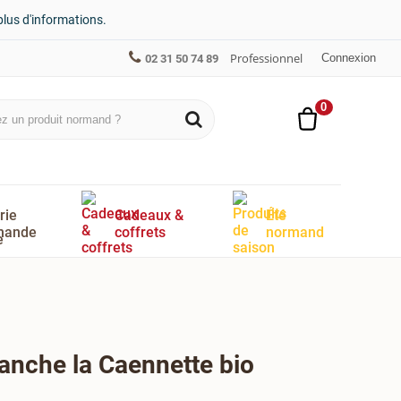
plus d'informations.
Professionnel
Connexion
02 31 50 74 89
0
rie
Cadeaux &
Été
mande
coffrets
normand
blanche la Caennette bio