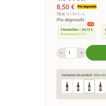
8,50 €
Prix dégressifs
75 cl
11,33 €
/ L
Prix dégressifs :
-3%
3
bouteilles
–
24,72 €
Économisez 0,77 €
Variantes du produit :
Bière de