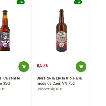
Bio
Bio
8,50 €
4,50 €
l Ca sent le
Bière de la Lie la triple à la
Bière H
ie 33cl
mode de Caen 9% 75cl
Thörgo
 lie
Brasserie de la lie
Bières l