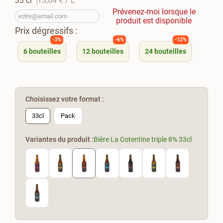
33 cl
13,64 €
/ L
Prévenez-moi lorsque le
produit est disponible
Prix dégressifs :
-3%
-6%
-12%
6
bouteilles
12
bouteilles
24
bouteilles
Choisissez votre format :
33cl
Pack
Variantes du produit :
Bière La Cotentine triple 8% 33cl