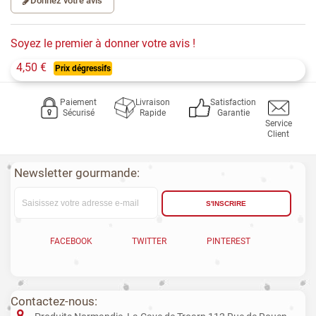
Donnez votre avis
Soyez le premier à donner votre avis !
4,50 €
Prix dégressifs
Paiement
Livraison
Satisfaction
Sécurisé
Rapide
Garantie
Service
Client
Newsletter gourmande:
S'INSCRIRE
FACEBOOK
TWITTER
PINTEREST
Contactez-nous: