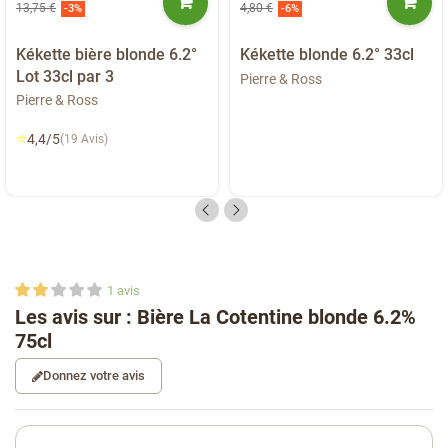
13,75 €
4,80 €
-3%
-6%
Kékette bière blonde 6.2°
Kékette blonde 6.2° 33cl
Lot 33cl par 3
Pierre & Ross
Pierre & Ross
⭐
4,4/5
(19 Avis)
1
avis
Les avis sur : Bière La Cotentine blonde 6.2%
75cl
Donnez votre avis