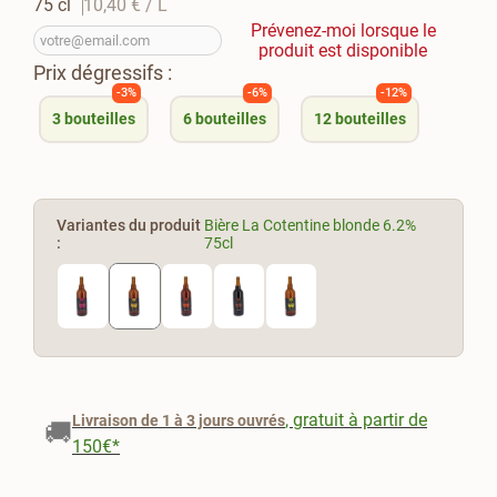
75 cl
10,40 €
/ L
Prévenez-moi lorsque le
produit est disponible
Prix dégressifs :
-3%
-6%
-12%
3
bouteilles
6
bouteilles
12
bouteilles
Variantes du produit
Bière La Cotentine blonde 6.2%
:
75cl
, gratuit à partir de
Livraison de 1 à 3 jours ouvrés
🚚
150€*