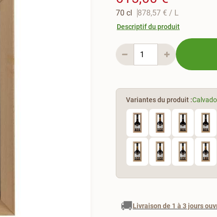
70 cl
878,57 €
/ L
Descriptif du produit
Variantes du produit :
Calvado
🚚
Livraison de 1 à 3 jours ouv