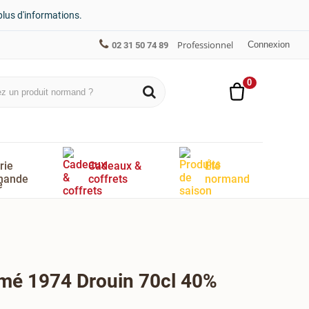
plus d'informations.
Professionnel
Connexion
02 31 50 74 89
0
rie
Cadeaux &
Été
mande
coffrets
normand
imé 1974 Drouin 70cl 40%