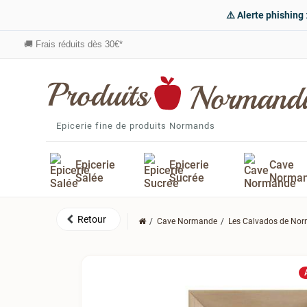
⚠️ Alerte phishing
🚚
Frais réduits dès 30€*
Epicerie fine de produits Normands
Epicerie
Epicerie
Cave
Salée
Sucrée
Norma
Cave Normande
Les Calvados de No