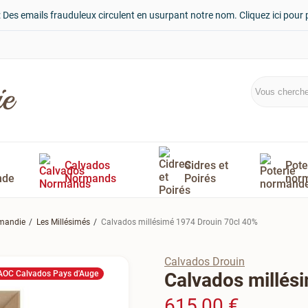
: Des emails frauduleux circulent en usurpant notre nom. Cliquez ici pour 
Calvados
Cidres et
Pote
nde
Normands
Poirés
nor
rmandie
Les Millésimés
Calvados millésimé 1974 Drouin 70cl 40%
Calvados Drouin
AOC Calvados Pays d'Auge
Calvados millés
615,00 €