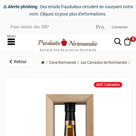
⚠️ Alerte phishing
: Des emails frauduleux circulent en usurpant notre
nom. Cliquez ici pour plus d'informations.
Frais réduits dès 30€*
Connexion
MENU
0
Epicerie fine de produits Normands
Cave Normande
Les Calvados de Normandie
Le
AOC Calvados