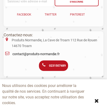
S'INSCRIRE
FACEBOOK
TWITTER
PINTEREST
Contactez-nous:
Produits Normandie, La Cave de Troarn 112 Rue de Rouen
14670 Troarn
contact@produits-normandie.fr
0231507489
La vente d'alcool aux mineurs est interdite. L’abus d’alcool est dangereux
Nous utilisons des cookies pour améliorer la
pour la santé. La consommation de boissons alcoolisées pendant la
grossesse, même en faible quantité, peut avoir des conséquences
qualité de nos services. En continuant à naviguer
graves sur la santé de l’enfant.
sur notre site, vous acceptez notre utilisation des
cookies.
-
-
-
-
-
-
A PROPOS
CONTACTEZ-NOUS
NOUVEAUTÉS
TOPS
PRODUCTEURS
CGV