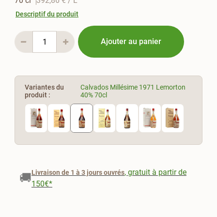
70 cl
392,86 €
/ L
Descriptif du produit
Ajouter au panier
Variantes du
Calvados Millésime 1971 Lemorton
produit :
40% 70cl
, gratuit à partir de
Livraison de 1 à 3 jours ouvrés
🚚
150€*