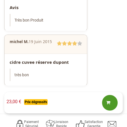
Avis
Très bon Produit
michel M.
19 Juin 2015
cidre cuvee réserve dupont
très bon
23,00 €
Prix dégressifs
Paiement
Livraison
Satisfaction
Sécurisé
Rapide
Garantie