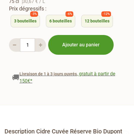
75 cl
30,67 €
/ L
Prix dégressifs :
-3%
-6%
-12%
3
bouteilles
6
bouteilles
12
bouteilles
Ajouter au panier
, gratuit à partir de
Livraison de 1 à 3 jours ouvrés
🚚
150€*
Description Cidre Cuvée Réserve Bio Dupont