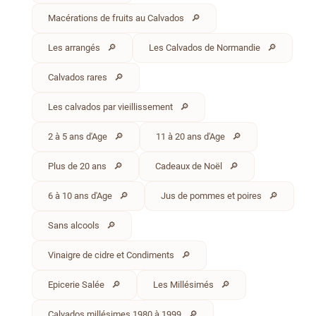
Macérations de fruits au Calvados
Les arrangés
Les Calvados de Normandie
Calvados rares
Les calvados par vieillissement
2 à 5 ans d'Age
11 à 20 ans d'Age
Plus de 20 ans
Cadeaux de Noël
6 à 10 ans d'Age
Jus de pommes et poires
Sans alcools
Vinaigre de cidre et Condiments
Epicerie Salée
Les Millésimés
Calvados millésimes 1980 à 1999