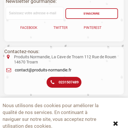
Newsletter gourmande:
S'INSCRIRE
FACEBOOK
TWITTER
PINTEREST
Contactez-nous:
Produits Normandie, La Cave de Troarn 112 Rue de Rouen
14670 Troarn
contact@produits-normandie.fr
0231507489
La vente d'alcool aux mineurs est interdite. L’abus d’alcool est dangereux
Nous utilisons des cookies pour améliorer la
pour la santé. La consommation de boissons alcoolisées pendant la
grossesse, même en faible quantité, peut avoir des conséquences
qualité de nos services. En continuant à
graves sur la santé de l’enfant.
naviguer sur notre site, vous acceptez notre
utilisation des cookies.
-
-
-
-
-
-
A PROPOS
CONTACTEZ-NOUS
NOUVEAUTÉS
TOPS
PRODUCTEURS
CGV