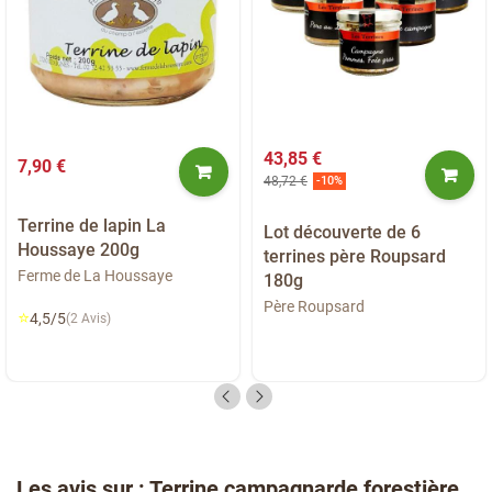
43,85 €
7,90 €
48,72 €
-10%
Terrine de lapin La
Lot découverte de 6
Houssaye 200g
terrines père Roupsard
Ferme de La Houssaye
180g
Père Roupsard
⭐
4,5/5
(2 Avis)
Les avis sur : Terrine campagnarde forestière