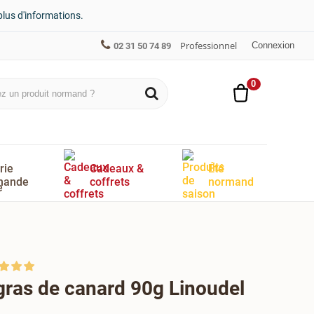
plus d'informations.
Professionnel
Connexion
02 31 50 74 89
0
rie
Cadeaux &
Été
mande
coffrets
normand
e gras de canard 90g Linoudel