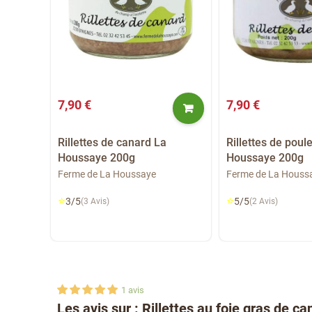
7,90 €
7,90 €
 cidre
Rillettes de canard La
Rillettes de poul
 180g
Houssaye 200g
Houssaye 200g
Ferme de La Houssaye
Ferme de La Houss
⭐
⭐
3/5
5/5
(3 Avis)
(2 Avis)
1
avis
Les avis sur : Rillettes au foie gras de c