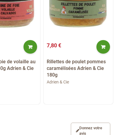
7,80 €
7,80 €
oie de volaille au
Rillettes de poulet pommes
Rillett
0g Adrien & Cie
caramélisées Adrien & Cie
Adrien
180g
Adrien &
Adrien & Cie
Donnez votre
avis