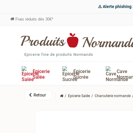
⚠️ Alerte phishing
🚚
Frais réduits dès 30€*
Epicerie fine de produits Normands
Epicerie
Epicerie
Cave
Salée
Sucrée
Norma
Epicerie Salée
Charcuterie normande