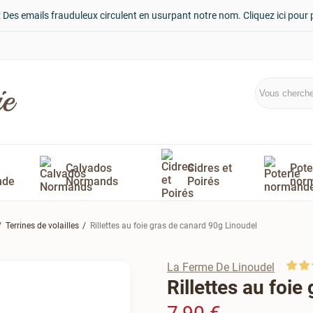
: Des emails frauduleux circulent en usurpant notre nom. Cliquez ici pour 
Calvados
Cidres et
Pote
nde
Normands
Poirés
nor
Terrines de volailles
Rillettes au foie gras de canard 90g Linoudel
La Ferme De Linoudel
Rillettes au foi