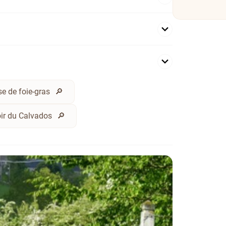
e de foie-gras
oir du Calvados