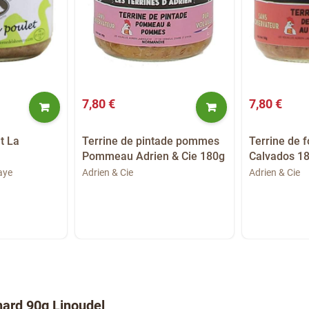
7,80 €
7,80 €
et La
Terrine de pintade pommes
Terrine de f
Pommeau Adrien & Cie 180g
Calvados 18
aye
Adrien & Cie
Adrien & Cie
anard 90g Linoudel