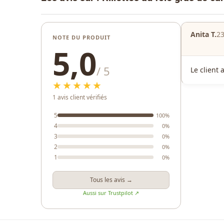
Anita T.
23
NOTE DU PRODUIT
5,0
/ 5
Le client 
★★★★★
1 avis client vérifiés
5
100%
4
0%
3
0%
2
0%
1
0%
Tous les avis →
Aussi sur Trustpilot ↗