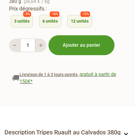
380 g
26,04 €
/ kg
Prix dégressifs :
-5%
-10%
-15%
3
unités
6
unités
12
unités
Ajouter au panier
, gratuit à partir de
Livraison de 1 à 3 jours ouvrés
🚚
150€*
Description Tripes Ruault au Calvados 380g