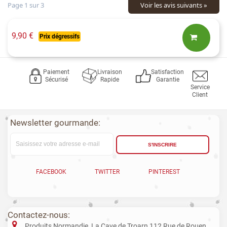
Voir les avis suivants »
Page 1 sur 3
9,90 €
Prix dégressifs
Paiement
Livraison
Satisfaction
Sécurisé
Rapide
Garantie
Service
Client
Newsletter gourmande:
S'INSCRIRE
FACEBOOK
TWITTER
PINTEREST
Contactez-nous:
Produits Normandie, La Cave de Troarn 112 Rue de Rouen