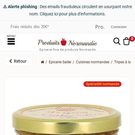
⚠️ Alerte phishing
: Des emails frauduleux circulent en usurpant notre
nom. Cliquez ici pour plus d'informations.
Frais réduits dès 30€*
Connexion
MENU
0
Epicerie fine de produits Normands
Epicerie Salée
Cuisines normandes
Tripes à la 
Spécialité normande