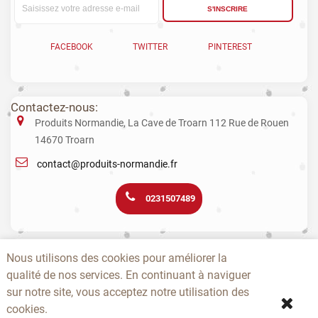
S'INSCRIRE
FACEBOOK
TWITTER
PINTEREST
Contactez-nous:
Produits Normandie, La Cave de Troarn 112 Rue de Rouen
14670 Troarn
contact@produits-normandie.fr
0231507489
La vente d'alcool aux mineurs est interdite. L’abus d’alcool est dangereux
Nous utilisons des cookies pour améliorer la
pour la santé. La consommation de boissons alcoolisées pendant la
qualité de nos services. En continuant à naviguer
grossesse, même en faible quantité, peut avoir des conséquences
graves sur la santé de l’enfant.
sur notre site, vous acceptez notre utilisation des
cookies.
-
-
-
-
-
-
A PROPOS
CONTACTEZ-NOUS
NOUVEAUTÉS
TOPS
PRODUCTEURS
CGV