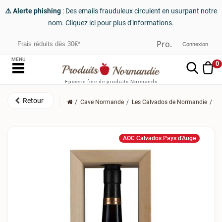
⚠️ Alerte phishing
: Des emails frauduleux circulent en usurpant notre
nom. Cliquez ici pour plus d'informations.
Frais réduits dès 30€*
Connexion
MENU
0
Epicerie fine de produits Normands
Cave Normande
Les Calvados de Normandie
Le
AOC Calvados Pays d'Auge