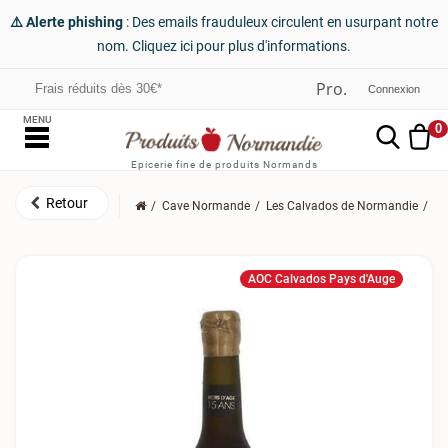
⚠️ Alerte phishing
: Des emails frauduleux circulent en usurpant notre
nom. Cliquez ici pour plus d'informations.
Frais réduits dès 30€*
Connexion
MENU
0
Epicerie fine de produits Normands
Cave Normande
Les Calvados de Normandie
Le
AOC Calvados Pays d'Auge