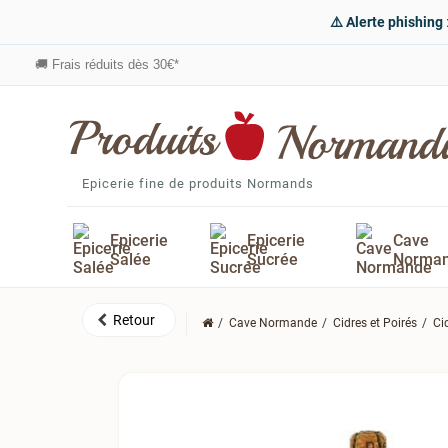
⚠️ Alerte phishing
🚚
Frais réduits dès 30€*
Epicerie fine de produits Normands
Epicerie
Epicerie
Cave
Salée
Sucrée
Norma
Cave Normande
Cidres et Poirés
Ci