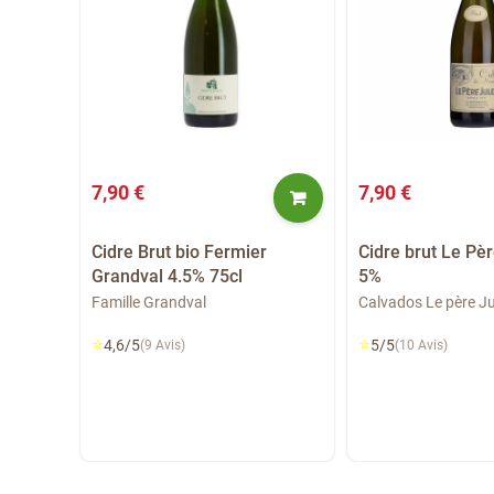
7,90 €
7,90 €
Cidre Brut bio Fermier
Cidre brut Le Pèr
Grandval 4.5% 75cl
5%
Jean-
Cinq...
Famille Grandval
Calvados Le père Ju
⭐
⭐
4,6/5
5/5
(9 Avis)
(10 Avis)