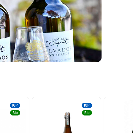
IGP
IGP
Bio
Bio