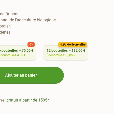
ine Dupont
ant de l'agriculture biologique
fordien
igènes
-6%
-12%
-12% Meilleure offre
6
bouteilles
–
70,50 €
12
bouteilles
–
132,00 €
Économisez 4,52 €
Économisez 18,05 €
Ajouter au panier
, gratuit à partir de 150€*
rés