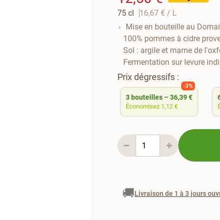
75 cl
16,67 €
/ L
Mise en bouteille au Doma
100% pommes à cidre proven
Sol : argile et marne de l'ox
Fermentation sur levure ind
Prix dégressifs :
-3%
3
bouteilles
–
36,39 €
Économisez 1,12 €
🚚
Livraison de 1 à 3 jours ouv