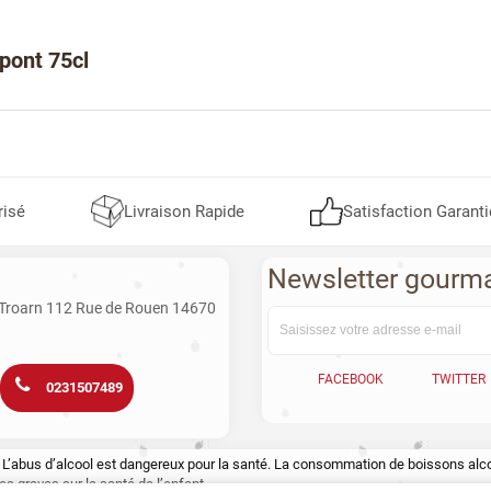
upont 75cl
risé
Livraison Rapide
Satisfaction Garanti
Newsletter gourm
 Troarn 112 Rue de Rouen 14670
FACEBOOK
TWITTER
0231507489
te. L’abus d’alcool est dangereux pour la santé. La consommation de boissons a
s graves sur la santé de l’enfant.