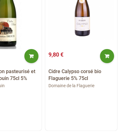
9,80 €
14,50 
on pasteurisé et
Cidre Calypso corsé bio
Cidre 
rouin 75cl 5%
Flaguerie 5% 75cl
l'inatt
75cl...
uin
Domaine de la Flaguerie
Domaine