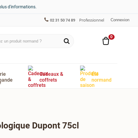
plus d'informations.
Professionnel
Connexion
02 31 50 74 89
0
rie
Cadeaux &
Été
mande
coffrets
normand
ologique Dupont 75cl