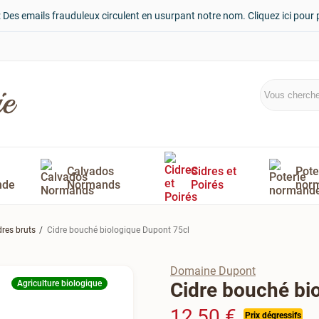
: Des emails frauduleux circulent en usurpant notre nom. Cliquez ici pour 
Calvados
Cidres et
Pote
nde
Normands
Poirés
nor
dres bruts
Cidre bouché biologique Dupont 75cl
Domaine Dupont
Agriculture biologique
Cidre bouché bi
12,50 €
Prix dégressifs